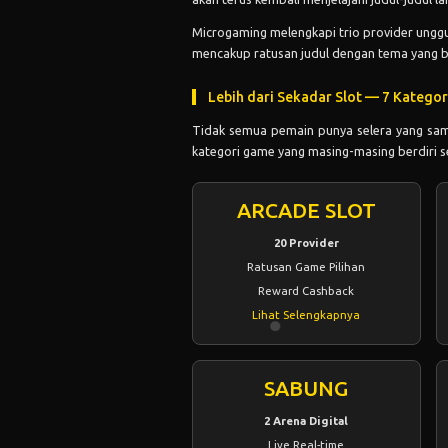
Microgaming melengkapi trio provider unggu
mencakup ratusan judul dengan tema yang b
Lebih dari Sekadar Slot — 7 Katego
Tidak semua pemain punya selera yang sama
kategori game yang masing-masing berdiri s
ARCADE SLOT
20 Provider
Ratusan Game Pilihan
Reward Cashback
Lihat Selengkapnya
SABUNG
2 Arena Digital
Live Real-time