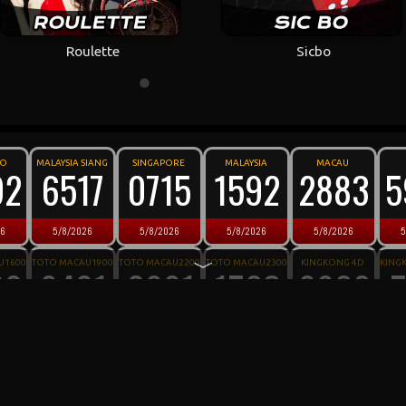
Roulette
Sicbo
RO
MALAYSIA SIANG
SINGAPORE
MALAYSIA
MACAU
92
6517
0715
1592
2883
5
26
5/8/2026
5/8/2026
5/8/2026
5/8/2026
5
U1600
TOTO MACAU1900
TOTO MACAU2200
TOTO MACAU2300
KINGKONG 4D
KING
00
9401
0991
1563
8862
5
26
5/8/2026
5/8/2026
5/8/2026
5/8/2026