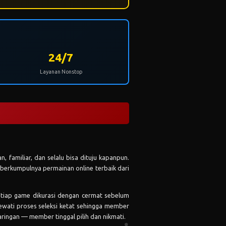
24/7
Layanan Nonstop
 familiar, dan selalu bisa dituju kapanpun.
 berkumpulnya permainan online terbaik dari
etiap game dikurasi dengan cermat sebelum
ewati proses seleksi ketat sehingga member
ringan — member tinggal pilih dan nikmati.