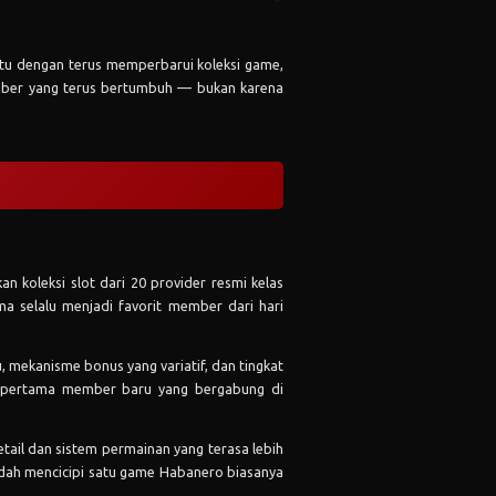
 itu dengan terus memperbarui koleksi game,
member yang terus bertumbuh — bukan karena
n koleksi slot dari 20 provider resmi kelas
a selalu menjadi favorit member dari hari
, mekanisme bonus yang variatif, dan tingkat
han pertama member baru yang bergabung di
ail dan sistem permainan yang terasa lebih
dah mencicipi satu game Habanero biasanya