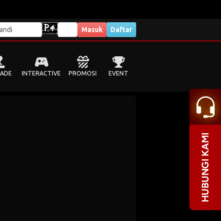
nline gacor dan terpercaya!!
Masuk
Daftar
ADE
INTERACTIVE
PROMOSI
EVENT