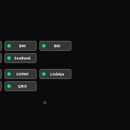
BNI
BRI
SeaBank
GOPAY
LinkAja
QRIS