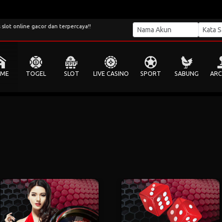
nline gacor dan terpercaya!!
Selamat Datang Di Sarangslot, situs slot o
ME
TOGEL
SLOT
LIVE CASINO
SPORT
SABUNG
ARC