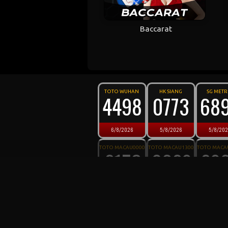
Baccarat
TOTO WUHAN
HK SIANG
SG MET
4498
0773
68
6/8/2026
5/8/2026
5/8/20
TOTO MACAU0000
TOTO MACAU1300
TOTO MACA
2153
0629
29
6/8/2026
5/8/2026
5/8/20