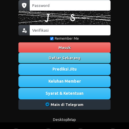
Remember Me
Masuk
Daftar Sekarang
Prediksi Jitu
Keluhan Member
Syarat & Ketentuan
Main di Telegram
Desktop
Wap