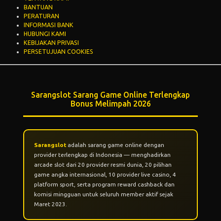
BANTUAN
PERATURAN
INFORMASI BANK
HUBUNGI KAMI
KEBIJAKAN PRIVASI
PERSETUJUAN COOKIES
Sarangslot Sarang Game Online Terlengkap
Bonus Melimpah 2026
Sarangslot
adalah sarang game online dengan
provider terlengkap di Indonesia — menghadirkan
arcade slot dari 20 provider resmi dunia, 20 pilihan
game angka internasional, 10 provider live casino, 4
platform sport, serta program reward cashback dan
komisi mingguan untuk seluruh member aktif sejak
Maret 2023.