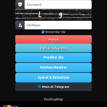
Remember Me
Masuk
Daftar Sekarang
Prediksi Jitu
Keluhan Member
Syarat & Ketentuan
Main di Telegram
Desktop
Wap