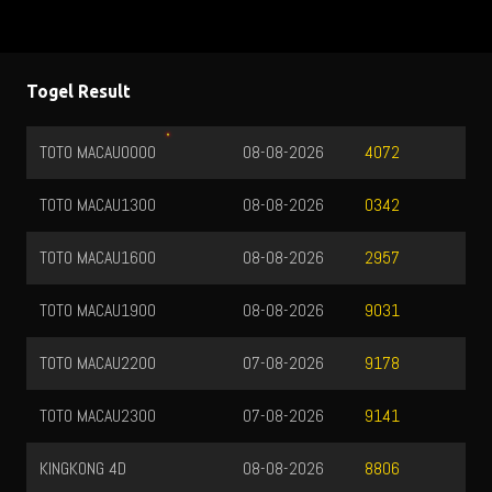
Togel Result
TOTO MACAU0000
08-08-2026
4072
TOTO MACAU1300
08-08-2026
0342
TOTO MACAU1600
08-08-2026
2957
TOTO MACAU1900
08-08-2026
9031
TOTO MACAU2200
07-08-2026
9178
TOTO MACAU2300
07-08-2026
9141
KINGKONG 4D
08-08-2026
8806