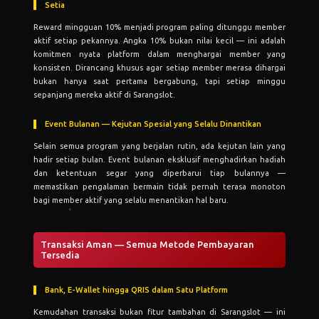
Setia
Reward mingguan 10% menjadi program paling ditunggu member
aktif setiap pekannya. Angka 10% bukan nilai kecil — ini adalah
komitmen nyata platform dalam menghargai member yang
konsisten. Dirancang khusus agar setiap member merasa dihargai
bukan hanya saat pertama bergabung, tapi setiap minggu
sepanjang mereka aktif di Sarangslot.
Event Bulanan — Kejutan Spesial yang Selalu Dinantikan
Selain semua program yang berjalan rutin, ada kejutan lain yang
hadir setiap bulan. Event bulanan eksklusif menghadirkan hadiah
dan ketentuan segar yang diperbarui tiap bulannya —
memastikan pengalaman bermain tidak pernah terasa monoton
bagi member aktif yang selalu menantikan hal baru.
Transaksi Aman — Semua Metode Pembayaran
Tersedia
Bank, E-Wallet hingga QRIS dalam Satu Platform
Kemudahan transaksi bukan fitur tambahan di Sarangslot — ini