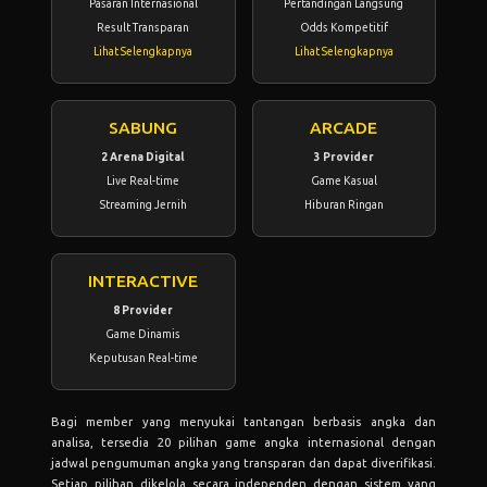
Pasaran Internasional
Pertandingan Langsung
Result Transparan
Odds Kompetitif
Lihat Selengkapnya
Lihat Selengkapnya
SABUNG
ARCADE
2 Arena Digital
3 Provider
Live Real-time
Game Kasual
Streaming Jernih
Hiburan Ringan
INTERACTIVE
8 Provider
Game Dinamis
Keputusan Real-time
Bagi member yang menyukai tantangan berbasis angka dan
analisa, tersedia 20 pilihan game angka internasional dengan
jadwal pengumuman angka yang transparan dan dapat diverifikasi.
Setiap pilihan dikelola secara independen dengan sistem yang