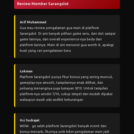
Review Member Sarangslot
Arif Muhammad
Gua mau review pengalaman gua main di platform
Sarangslot. Di sini banyak pilihan game seru, dari slot sampai
game lainnya, dan overall experience-nya beda dari
platform lainnya. Main di sini menurut gua worth it, apalagi
buat yang cari pengalaman baru.
Lukman
Platform Sarangslot punya fitur bonus yang sering muncul,
gameplay-nya smooth, tampilannya enak dilihat, dan
peluang menangnya juga lumayan 9/10. Untuk tampilan
platform-nya sendiri 7/10, cukup simpel dan mudah dipakai
walaupun masih ada sedikit kekurangan.
Uci Sudrajat
WOW... ga salah platform Sarangslot banyak event dan
bonus menarik, fiturnya unik bikin pengalaman main jadi