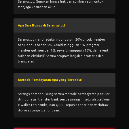
Sarangslot. Gunakan hanya link dari sumber resmi untuk
menjaga keamanan akun.
Apa Saja Bonus di Sarangslot?
Sarangslot menghadirkan: bonus join 20% untuk member
baru, bonus harian 5%, komisi mingguan 1%, program
member get member 1%, reward mingguan 10%, dan event
bulanan eksklusif. Semua program berjalan otomatis dan
transparan.
Metode Pembayaran Apa yang Tersedia?
Sarangslot mendukung semua metode pembayaran populer
di Indonesia: transfer bank semua jaringan, seluruh platform
e-wallet terkemuka, dan QRIS. Deposit cepat dan withdraw
diproses tanpa penundaan.