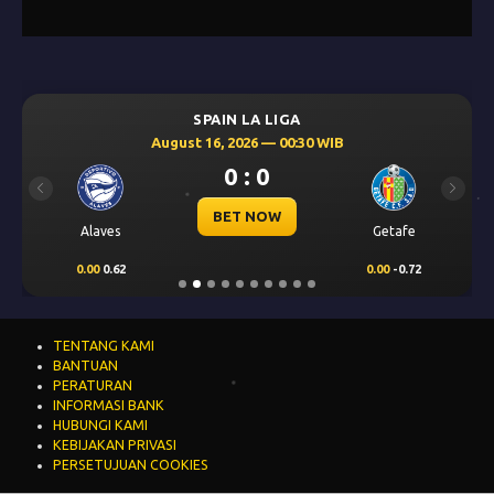
SPAIN LA LIGA
August 16, 2026 — 00:30 WIB
0 : 0
Previous
Next
BET NOW
Alaves
Getafe
0.00
0.62
0.00
-0.72
TENTANG KAMI
BANTUAN
PERATURAN
INFORMASI BANK
HUBUNGI KAMI
KEBIJAKAN PRIVASI
PERSETUJUAN COOKIES