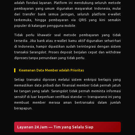
adalah fondasi layanan. Platform ini mendukung seluruh metode
pembayaran yang umum digunakan masyarakat Indonesia, mulai
dari transfer bank semua jaringan, seluruh platform e-wallet
terkemuka, hingga pembayaran via QRIS yang kini semakin
populer di kalangan pengguna mobile.
Tidak perlu khawatir soal metode pembayaran yang tidak
tersedia. Jika bank atau e-wallet kamu aktif digunakan sehari-hari
di Indonesia, hampir dipastikan sudah terintegrasi dengan sistem
transaksi Sarangslot. Proses deposit berjalan cepat dan withdraw
diproses tanpa penundaan yang tidak perlu.
Keamanan Data Member adalah Prioritas
Setiap transaksi diproses melalui sistem enkripsi berlapis yang
memastikan data pribadi dan finansial member tidak pernah jatuh
ke tangan yang salah. Sarangslot tidak pernah meminta informasi
sensitif di luar keperluan verifikasi standar — transparansi ini yang
membuat member merasa aman bertransaksi dalam jumlah
berapapun.
Layanan 24 Jam — Tim yang Selalu Siap