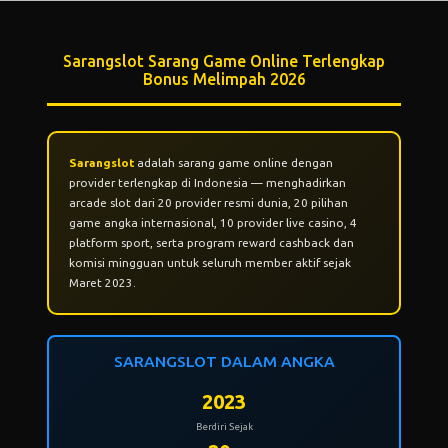
Sarangslot Sarang Game Online Terlengkap
Bonus Melimpah 2026
Sarangslot
adalah sarang game online dengan
provider terlengkap di Indonesia — menghadirkan
arcade slot dari 20 provider resmi dunia, 20 pilihan
game angka internasional, 10 provider live casino, 4
platform sport, serta program reward cashback dan
komisi mingguan untuk seluruh member aktif sejak
Maret 2023.
SARANGSLOT DALAM ANGKA
2023
Berdiri Sejak