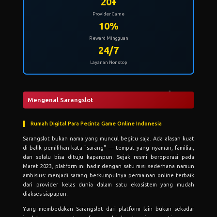
20+
Provider Game
10%
Reward Mingguan
24/7
Layanan Nonstop
Mengenal Sarangslot
Rumah Digital Para Pecinta Game Online Indonesia
Sarangslot bukan nama yang muncul begitu saja. Ada alasan kuat
di balik pemilihan kata "sarang" — tempat yang nyaman, familiar,
dan selalu bisa dituju kapanpun. Sejak resmi beroperasi pada
Maret 2023, platform ini hadir dengan satu misi sederhana namun
ambisius: menjadi sarang berkumpulnya permainan online terbaik
dari provider kelas dunia dalam satu ekosistem yang mudah
diakses siapapun.
Yang membedakan Sarangslot dari platform lain bukan sekadar