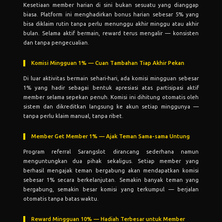
Kesetiaan member harian di sini bukan sesuatu yang dianggap
biasa. Platform ini menghadirkan bonus harian sebesar 5% yang
bisa diklaim rutin tanpa perlu menunggu akhir minggu atau akhir
bulan. Selama aktif bermain, reward terus mengalir — konsisten
dan tanpa pengecualian.
Komisi Mingguan 1% — Cuan Tambahan Tiap Akhir Pekan
Di luar aktivitas bermain sehari-hari, ada komisi mingguan sebesar
1% yang hadir sebagai bentuk apresiasi atas partisipasi aktif
member selama sepekan penuh. Komisi ini dihitung otomatis oleh
sistem dan dikreditkan langsung ke akun setiap minggunya —
tanpa perlu klaim manual, tanpa ribet.
Member Get Member 1% — Ajak Teman Sama-sama Untung
Program referral Sarangslot dirancang sederhana namun
menguntungkan dua pihak sekaligus. Setiap member yang
berhasil mengajak teman bergabung akan mendapatkan komisi
sebesar 1% secara berkelanjutan. Semakin banyak teman yang
bergabung, semakin besar komisi yang terkumpul — berjalan
otomatis tanpa batas waktu.
Reward Mingguan 10% — Hadiah Terbesar untuk Member