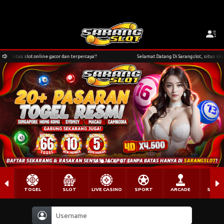
ine gacor dan terpercaya!!
Selamat Datang Di Sarangslot, situs slot online gacor dan t
TOGEL
SLOT
LIVE CASINO
SPORT
ARCADE
SABU