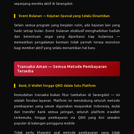
sepanjang mereka aktif di Sarangslot.
Event Bulanan — Kejutan Spesial yang Selalu Dinantikan
Selain semua program yang berjalan rutin, ada kejutan lain yang
hadir setiap bulan. Event bulanan eksklusif menghadirkan hadiah
dan ketentuan segar yang diperbarui tiap bulannya —
memastikan pengalaman bermain tidak pernah terasa monoton
bagi member aktif yang selalu menantikan hal baru.
Transaksi Aman — Semua Metode Pembayaran
Tersedia
Bank, E-Wallet hingga QRIS dalam Satu Platform
Kemudahan transaksi bukan fitur tambahan di Sarangslot — ini
adalah fondasi layanan. Platform ini mendukung seluruh metode
pembayaran yang umum digunakan masyarakat Indonesia, mulai
dari transfer bank semua jaringan, seluruh platform e-wallet
terkemuka, hingga pembayaran via QRIS yang kini semakin
populer di kalangan pengguna mobile.
Tidak perlu khawatir soal metode pembayaran yang tidak