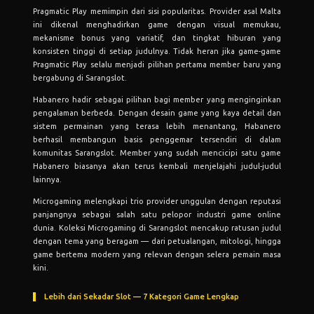
Pragmatic Play memimpin dari sisi popularitas. Provider asal Malta
ini dikenal menghadirkan game dengan visual memukau,
mekanisme bonus yang variatif, dan tingkat hiburan yang
konsisten tinggi di setiap judulnya. Tidak heran jika game-game
Pragmatic Play selalu menjadi pilihan pertama member baru yang
bergabung di Sarangslot.
Habanero hadir sebagai pilihan bagi member yang menginginkan
pengalaman berbeda. Dengan desain game yang kaya detail dan
sistem permainan yang terasa lebih menantang, Habanero
berhasil membangun basis penggemar tersendiri di dalam
komunitas Sarangslot. Member yang sudah mencicipi satu game
Habanero biasanya akan terus kembali menjelajahi judul-judul
lainnya.
Microgaming melengkapi trio provider unggulan dengan reputasi
panjangnya sebagai salah satu pelopor industri game online
dunia. Koleksi Microgaming di Sarangslot mencakup ratusan judul
dengan tema yang beragam — dari petualangan, mitologi, hingga
game bertema modern yang relevan dengan selera pemain masa
kini.
Lebih dari Sekadar Slot — 7 Kategori Game Lengkap