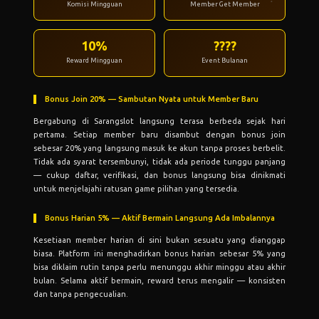
Komisi Mingguan
Member Get Member
10%
????
Reward Mingguan
Event Bulanan
Bonus Join 20% — Sambutan Nyata untuk Member Baru
Bergabung di Sarangslot langsung terasa berbeda sejak hari
pertama. Setiap member baru disambut dengan bonus join
sebesar 20% yang langsung masuk ke akun tanpa proses berbelit.
Tidak ada syarat tersembunyi, tidak ada periode tunggu panjang
— cukup daftar, verifikasi, dan bonus langsung bisa dinikmati
untuk menjelajahi ratusan game pilihan yang tersedia.
Bonus Harian 5% — Aktif Bermain Langsung Ada Imbalannya
Kesetiaan member harian di sini bukan sesuatu yang dianggap
biasa. Platform ini menghadirkan bonus harian sebesar 5% yang
bisa diklaim rutin tanpa perlu menunggu akhir minggu atau akhir
bulan. Selama aktif bermain, reward terus mengalir — konsisten
dan tanpa pengecualian.