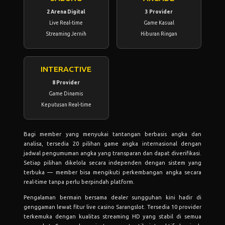
2 Arena Digital
3 Provider
Live Real-time
Game Kasual
Streaming Jernih
Hiburan Ringan
INTERACTIVE
8 Provider
Game Dinamis
Keputusan Real-time
Bagi member yang menyukai tantangan berbasis angka dan
analisa, tersedia 20 pilihan game angka internasional dengan
jadwal pengumuman angka yang transparan dan dapat diverifikasi.
Setiap pilihan dikelola secara independen dengan sistem yang
terbuka — member bisa mengikuti perkembangan angka secara
real-time tanpa perlu berpindah platform.
Pengalaman bermain bersama dealer sungguhan kini hadir di
genggaman lewat fitur live casino Sarangslot. Tersedia 10 provider
terkemuka dengan kualitas streaming HD yang stabil di semua