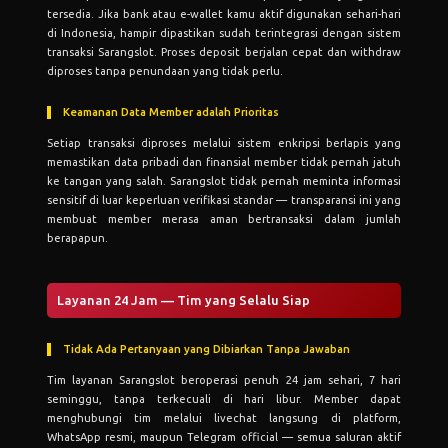
tersedia. Jika bank atau e-wallet kamu aktif digunakan sehari-hari
di Indonesia, hampir dipastikan sudah terintegrasi dengan sistem
transaksi Sarangslot. Proses deposit berjalan cepat dan withdraw
diproses tanpa penundaan yang tidak perlu.
Keamanan Data Member adalah Prioritas
Setiap transaksi diproses melalui sistem enkripsi berlapis yang
memastikan data pribadi dan finansial member tidak pernah jatuh
ke tangan yang salah. Sarangslot tidak pernah meminta informasi
sensitif di luar keperluan verifikasi standar — transparansi ini yang
membuat member merasa aman bertransaksi dalam jumlah
berapapun.
Layanan 24 Jam — Tim yang Selalu Siap
Tidak Ada Pertanyaan yang Dibiarkan Tanpa Jawaban
Tim layanan Sarangslot beroperasi penuh 24 jam sehari, 7 hari
seminggu, tanpa terkecuali di hari libur. Member dapat
menghubungi tim melalui livechat langsung di platform,
WhatsApp resmi, maupun Telegram official — semua saluran aktif