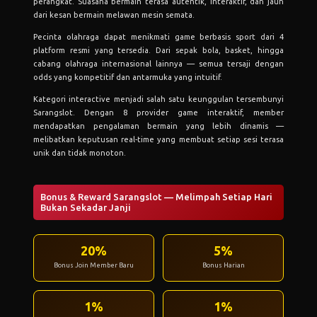
perangkat. Suasana bermain terasa autentik, interaktif, dan jauh
dari kesan bermain melawan mesin semata.
Pecinta olahraga dapat menikmati game berbasis sport dari 4
platform resmi yang tersedia. Dari sepak bola, basket, hingga
cabang olahraga internasional lainnya — semua tersaji dengan
odds yang kompetitif dan antarmuka yang intuitif.
Kategori interactive menjadi salah satu keunggulan tersembunyi
Sarangslot. Dengan 8 provider game interaktif, member
mendapatkan pengalaman bermain yang lebih dinamis —
melibatkan keputusan real-time yang membuat setiap sesi terasa
unik dan tidak monoton.
Bonus & Reward Sarangslot — Melimpah Setiap Hari
Bukan Sekadar Janji
20%
5%
Bonus Join Member Baru
Bonus Harian
1%
1%