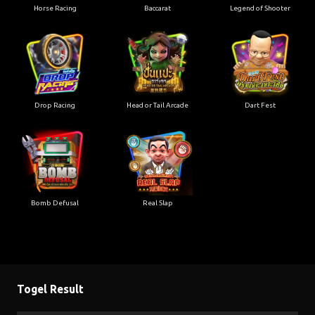
Horse Racing
Baccarat
Legend of Shooter
Drop Racing
Head or Tail Arcade
Dart Fest
Bomb Defusal
Real Slap
Togel Result