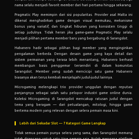
nama selalu menjadi favorit member dari hari pertama hingga sekarang.
Pragmatic Play memimpin dari sisi popularitas. Provider asal Malta ini
dikenal menghadirkan game dengan visual memukau, mekanisme
bonus yang variatif, dan tingkat hiburan yang konsisten tinggi di
setiap judulnya. Tidak heran jika game-game Pragmatic Play selalu
menjadi pilihan pertama member baru yang bergabung di Sarangslot.
Habanero hadir sebagai pilihan bagi member yang menginginkan
pengalaman berbeda. Dengan desain game yang kaya detail dan
sistem permainan yang terasa lebih menantang, Habanero berhasil
membangun basis penggemar tersendiri di dalam komunitas
Sarangslot. Member yang sudah mencicipi satu game Habanero
biasanya akan terus kembali menjelajahi judul-judul lainnya.
Microgaming melengkapi trio provider unggulan dengan reputasi
panjangnya sebagai salah satu pelopor industri game online dunia.
Koleksi Microgaming di Sarangslot mencakup ratusan judul dengan
tema yang beragam — dari petualangan, mitologi, hingga game
bertema modern yang relevan dengan selera pemain masa kini.
Lebih dari Sekadar Slot — 7 Kategori Game Lengkap
Tidak semua pemain punya selera yang sama, dan Sarangslot memang
tidak dirancang untuk satu tipe pemain saja. Itulah mengapa platform