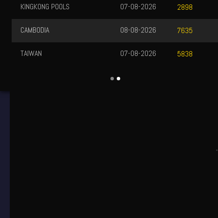
KINGKONG POOLS
07-08-2026
2898
CAMBODIA
08-08-2026
7635
TAIWAN
07-08-2026
5838