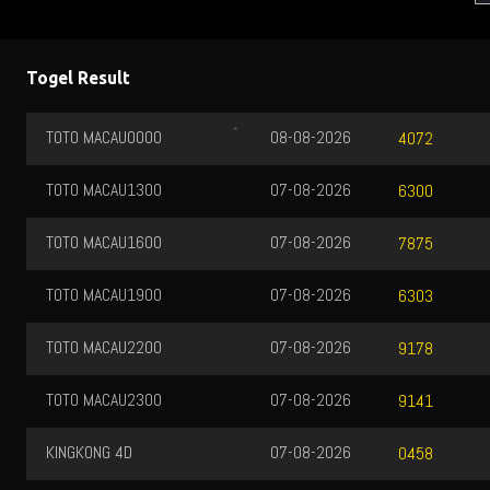
Togel Result
TOTO MACAU0000
08-08-2026
4072
TOTO MACAU1300
07-08-2026
6300
TOTO MACAU1600
07-08-2026
7875
TOTO MACAU1900
07-08-2026
6303
TOTO MACAU2200
07-08-2026
9178
TOTO MACAU2300
07-08-2026
9141
KINGKONG 4D
07-08-2026
0458