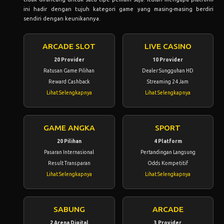
ini hadir dengan tujuh kategori game yang masing-masing berdiri
sendiri dengan keunikannya.
ARCADE SLOT
LIVE CASINO
20 Provider
10 Provider
Ratusan Game Pilihan
Dealer Sungguhan HD
Reward Cashback
Streaming 24 Jam
Lihat Selengkapnya
Lihat Selengkapnya
GAME ANGKA
SPORT
20 Pilihan
4 Platform
Pasaran Internasional
Pertandingan Langsung
Result Transparan
Odds Kompetitif
Lihat Selengkapnya
Lihat Selengkapnya
SABUNG
ARCADE
2 Arena Digital
3 Provider