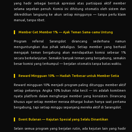
yang hadir sebagai bentuk apresiasi atas partisipasi aktif member
selama sepekan penuh. Komisi ini dihitung otomatis oleh sistem dan
dikreditkan langsung ke akun setiap minggunya — tanpa perlu klaim
manual, tanpa ribet.
Member Get Member 1% — Ajak Teman Sama-sama Untung
Program referral Sarangslot dirancang sederhana namun
menguntungkan dua pihak sekaligus. Setiap member yang berhasil
mengajak teman bergabung akan mendapatkan komisi sebesar 1%
secara berkelanjutan. Semakin banyak teman yang bergabung, semakin
besar komisi yang terkumpul — berjalan otomatis tanpa batas waktu.
Reward Mingguan 10% — Hadiah Terbesar untuk Member Setia
Reward mingguan 10% menjadi program paling ditunggu member aktif
setiap pekannya. Angka 10% bukan nilai kecil — ini adalah komitmen
nyata platform dalam menghargai member yang konsisten. Dirancang
khusus agar setiap member merasa dihargai bukan hanya saat pertama
bergabung, tapi setiap minggu sepanjang mereka aktif di Sarangslot.
Event Bulanan — Kejutan Spesial yang Selalu Dinantikan
Selain semua program yang berjalan rutin, ada kejutan lain yang hadir