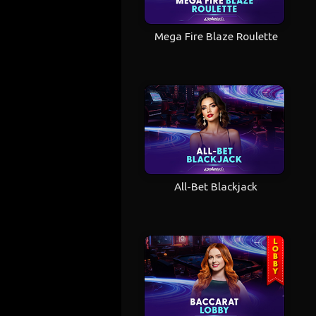
Mega Fire Blaze Roulette
All-Bet Blackjack