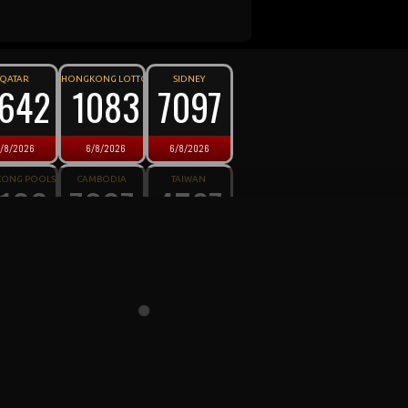
QATAR
HONGKONG LOTTO
SIDNEY
642
1083
7097
/8/2026
6/8/2026
6/8/2026
KONG POOLS
CAMBODIA
TAIWAN
100
7607
4587
6/8/2026
6/8/2026
6/8/2026