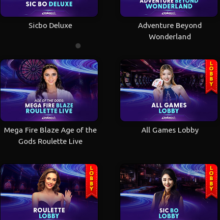
Sicbo Deluxe
Adventure Beyond
Wonderland
Mega Fire Blaze Age of the
All Games Lobby
Gods Roulette Live