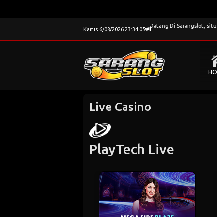
Selamat Datang Di Sarangslot, situs slot onl
Kamis 6/08/2026 23:34:07
HO
Live Casino
PlayTech Live