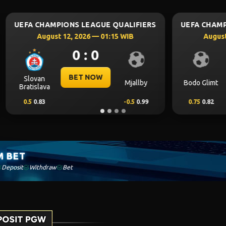
ENDLY
E-FOOTBALL F24 INTERNATIONAL
E-
FRIENDLY
August 7, 2026 — 06:15 WIB
0 : 2
rton
BET NOW
e-Croatia
e-Wales
e-G
-0.77
0.00
0.64
0.00
-0.88
0.0
M BET
Deposit
Withdraw
Bet