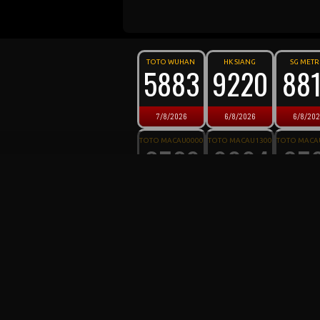
TOTO WUHAN
HK SIANG
SG MET
5883
9220
88
7/8/2026
6/8/2026
6/8/20
TOTO MACAU0000
TOTO MACAU1300
TOTO MACA
6529
9894
05
7/8/2026
6/8/2026
6/8/20