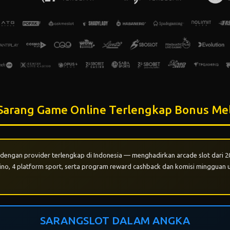
 Sarang Game Online Terlengkap Bonus Me
dengan provider terlengkap di Indonesia — menghadirkan arcade slot dari 20
asino, 4 platform sport, serta program reward cashback dan komisi mingguan 
SARANGSLOT DALAM ANGKA