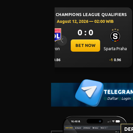
E-FOOTBALL F24 ELITE CLUB FRI
August 7, 2026 — 06:15 WIB
1 : 1
Previous
BET NOW
e-Borussia
e-Eve
Dortmund
0.25
0.53
-0.25
TELEGRA
Daftar
Login